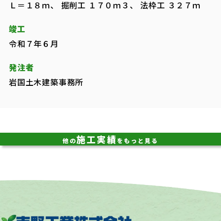
Ｌ＝１８ｍ、 掘削工 １７０ｍ３、 法枠工 ３２７ｍ
竣工
令和７年６月
発注者
岩国土木建築事務所
施工実績
他の
をもっと見る