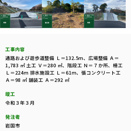
工事内容
通路および遊歩道整備 Ｌ＝132.5ｍ、広場整備 Ａ＝
1,783 ㎡ 土工 Ｖ＝280 ㎥、階段工 Ｎ＝７か所、柵工
Ｌ＝224ｍ 排水施設工 Ｌ＝61ｍ、張コンクリート工
Ａ＝98 ㎡ 舗装工 Ａ＝292 ㎡
竣工
令和３年３月
発注者
岩国市